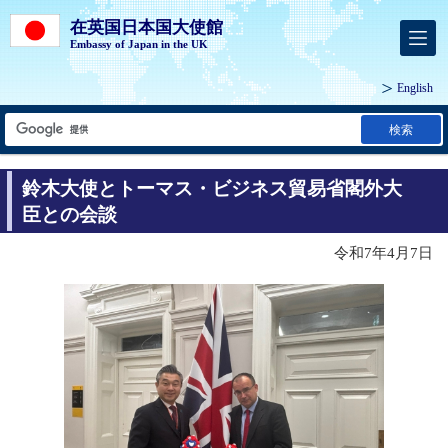
在英国日本国大使館
Embassy of Japan in the UK
English
検索
鈴木大使とトーマス・ビジネス貿易省閣外大
臣との会談
令和7年4月7日