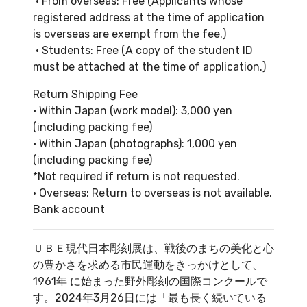
• From overseas: Free (Applicants whose
registered address at the time of application
is overseas are exempt from the fee.)
• Students: Free (A copy of the student ID
must be attached at the time of application.)
Return Shipping Fee
• Within Japan (work model): 3,000 yen
(including packing fee)
• Within Japan (photographs): 1,000 yen
(including packing fee)
*Not required if return is not requested.
• Overseas: Return to overseas is not available.
Bank account
ＵＢＥ現代日本彫刻展は、戦後のまちの美化と心
の豊かさを求める市民運動をきっかけとして、
1961年 に始まった野外彫刻の国際コンクールで
す。2024年3月26日には「最も長く続いている