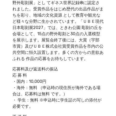
野外彫刻展」とし てギネス世界記録®に認定さ
れました。受賞作品をはじめ歴代の出品作品がま
ちを彩り、地域の文化資源 として教育や観光な
ど様々な分野に生かされています。「ＵＢＥ現代
日本彫刻展2027」では、ときわ公園 彫刻の丘を
会場として、15点の野外彫刻と30点の入選模型
を展示します。展覧会終了後には、大賞（宇部
市賞）及びＵＢＥ株式会社賞受賞作品を市内の公
共空間に恒久設置します。多くの方からの意欲あ
ふれる 作品の応募をお待ちしています。
応募料及び返送料の振込
応 募 料
・国内：10,000円
・海外：無料 （申込時の現住所が海外である場
合は、応募料は無料 です。）
・ 学生：無料 ※申込時に学生証の写しの添付が
必要です。