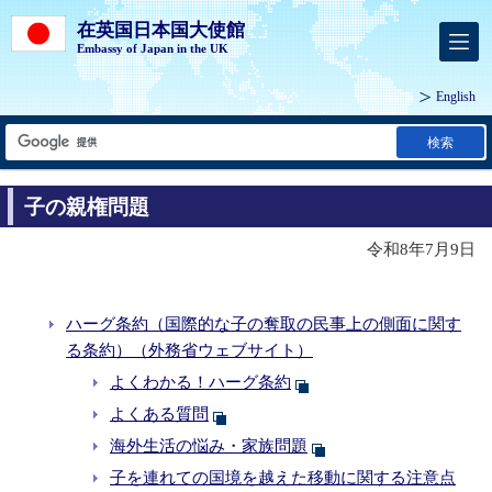
在英国日本国大使館
Embassy of Japan in the UK
English
検索
子の親権問題
令和8年7月9日
ハーグ条約（国際的な子の奪取の民事上の側面に関す
る条約）（外務省ウェブサイト）
よくわかる！ハーグ条約
よくある質問
海外生活の悩み・家族問題
子を連れての国境を越えた移動に関する注意点