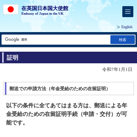
在英国日本国大使館
Embassy of Japan in the UK
English
検索
証明
令和7年1月1日
郵送での申請方法（年金受給のための在留証明）
以下の条件に全てあてはまる方は、郵送による年
金受給のための在留証明手続（申請・交付）が可
能です。