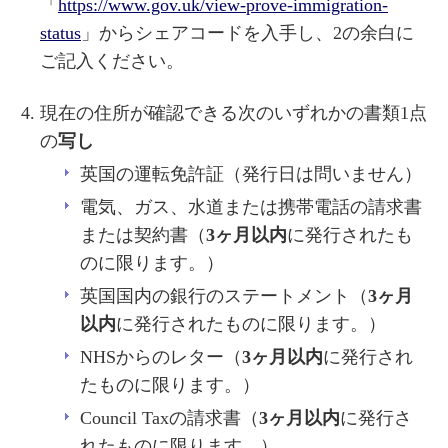
「
https://www.gov.uk/view-prove-immigration-
status
」からシェアコードを入手し、2の余白に
ご記入ください。
現在の住所が確認できる次のいずれかの書類1点
の
写し
英国の運転免許証（発行日は問いません）
電気、ガス、水道または携帯電話の請求書
または契約書（
3ヶ月以内
に発行されたも
のに限ります。）
英国国内の銀行のステートメント（
3ヶ月
以内
に発行されたものに限ります。）
NHSからのレター（
3ヶ月以内
に発行され
たものに限ります。）
Council Taxの請求書（
3ヶ月以内
に発行さ
れたものに限ります。）